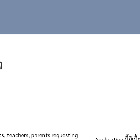
ว
ts, teachers, parents requesting
Application นี้มีเน