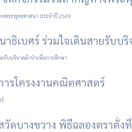
ัตนาธิเบศร์ ร่วมใจเดินสายรับบร
ิการโครงงานคณิตศาสตร์
าสวัดบางขวาง พิธีฉลองตราตั้ง